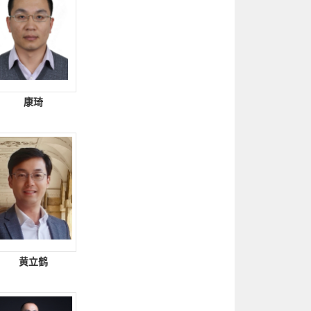
康琦
黄立鹤