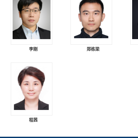
李刚
郑栋梁
程茜