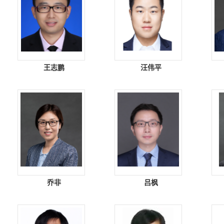
王志鹏
汪伟平
乔非
吕枫