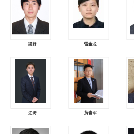
梁舒
雷金龙
江涛
黄岩军