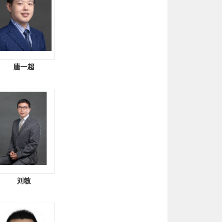
唐一超
刘敏