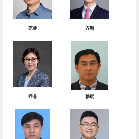
范睿
齐鹏
乔非
穆斌