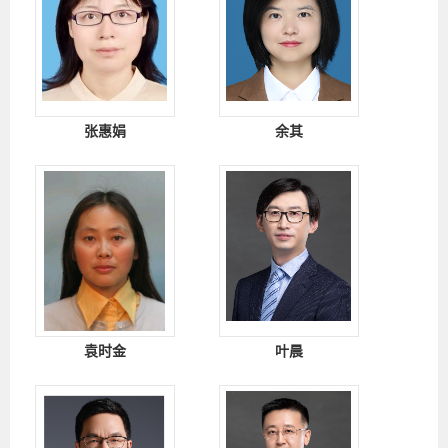
张惠娟
余其
袁时金
叶晨