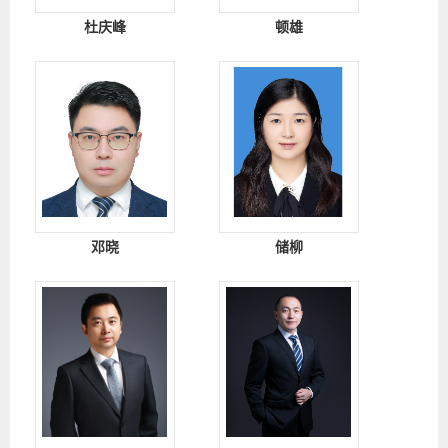
杜庆峰
顿雄
邓晓
储柳