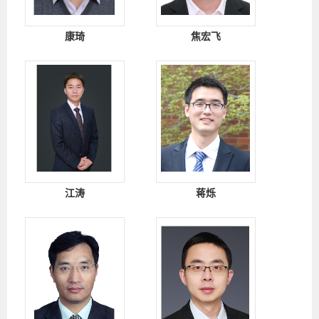
康琦
焦宏飞
江涛
蒋烁