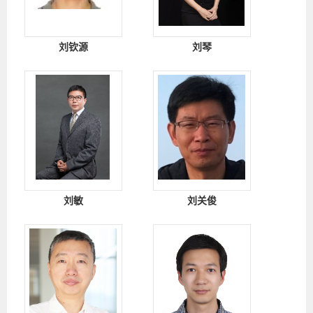
刘钦源
刘琴
刘敏
刘关俊