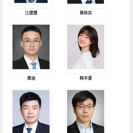
江建慧
黄秋实
黄迪
韩丰夏