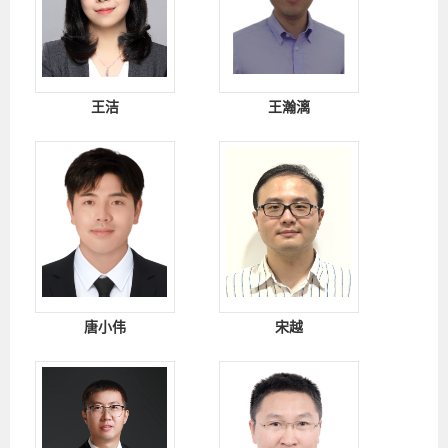
王洁
王瀚漓
唐小伟
宋越