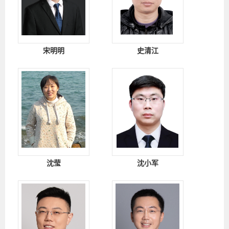
宋明明
史清江
沈莹
沈小军