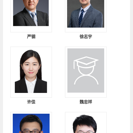
严钢
徐志宇
许佳
魏忠祥