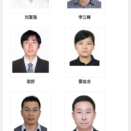
刘富强
李江峰
梁舒
雷金龙