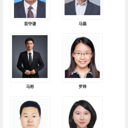
苗夺谦
马磊
马彬
罗烨