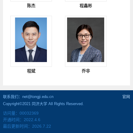
陈杰
程鑫彬
程斌
乔非
微电子科学与工程
联系我们：net@tongji.edu.cn
官网
Copyright©2021 同济大学 All Rights Reserved.
访问量：
00032369
开通时间：
2022
.
4
.
6
最后更新时间：
2026
.
7
.
22