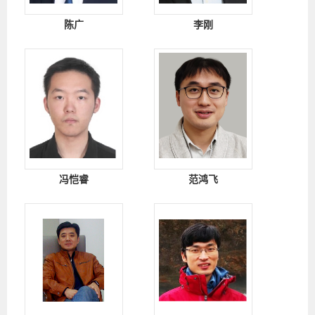
陈广
李刚
冯恺睿
范鸿飞