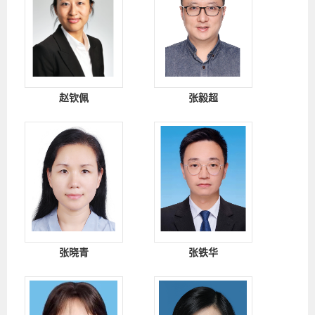
赵钦佩
张毅超
张晓青
张铁华