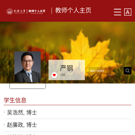
教师个人主页
严钢
+
88
学生信息
吴浩然, 博士
赵廉政, 博士