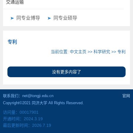
交通运输
同专业博导
同专业硕导
专利
当前位置:
中文主页
>>
科学研究
>>
专利
没有更多内容了
联系我们：net@tongji.edu.cn
官网
Copyright©2021 同济大学 All Rights Reserved.
访问量：
00017901
开通时间：
2024
.
3
.
19
最后更新时间：
2026
.
7
.
19