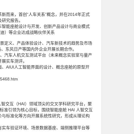
而来，首创“人车关系”概念，并在2014年正式
及研究报告。
车智能座舱设计与开发、创新产品设计与商业模式
（君迪）等企业达成战略伙伴关系
场景定义、产品体验设计、汽车新技术的趋势及市场
马、东风日产等国内外企业开展长期合作。
系、汽车人机交互测试平台（未来概念实验室与量产
开展实车测评。
面、AIUI人工智能界面的设计、概念座舱的原型开
5468.htm
舱人智交互（HAI）领域顶尖的交叉学科研究平台，聚
地、标准引领为核心目标，围绕智能座舱 HAI 人智交互
价与标准化等方向开展系统性研究，形成从理论构
有实车验证环境、场景数据基座、端侧推理平台等