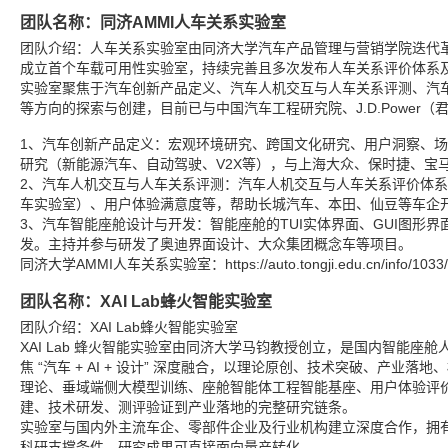
团队名称：同济AMMI人车关系实验室
团队介绍：人车关系实验室由同济大学汽车产品管理与营销学院迭代革新
成立首个车载可用性实验室，持续完善且多次发布人车关系评价体系
实验室聚焦于汽车创新产品定义、汽车人机交互与人车关系评测、汽
等方向的探索与创建，目前已与中国汽车工程研究院、J.D.Power
1、汽车创新产品定义：宏观环境研究、跨国文化研究、用户洞察、
研究（新能源汽车、自动驾驶、V2X等），与上海大众、保时捷、宝
2、汽车人机交互与人车关系评测：汽车人机交互与人车关系评价体
车实验室）、用户体验满意度等，帮助长城汽车、本田、仙豆等车企
3、汽车智能座舱设计与开发：智能座舱的TUI实体界面、GUI图形界
发。主持并参与研发了奥迪界面设计、大众集团概念车等项目。
同济大学AMMI人车关系实验室：https://auto.tongji.edu.cn/info/1033/
团队名称：XAI Lab蜂火智能实验室
团队介绍：XAI Lab蜂火智能实验室
XAI Lab 蜂火智能实验室由同济大学马钧教授创立，是国内智能座
焦 “汽车 + AI + 设计” 深度融合，以理论原创、技术突破、产业落
理论、垂域端侧大模型训练、座舱智能体工程智能基座、用户体验评
建、技术研发、测评验证到产业落地的完整研究链条。
实验室与国内外主流车企、零部件企业及行业机构建立深度合作，拥
科研支撑条件，研究成果可直接面向量产转化。