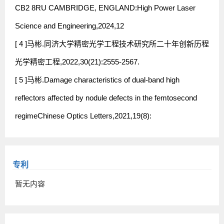
CB2 8RU CAMBRIDGE, ENGLAND:High Power Laser
Science and Engineering,2024,12
[ 4 ]马彬.同济大学精密光学工程技术研究所二十年创新历程
光学精密工程,2022,30(21):2555-2567.
[ 5 ]马彬.Damage characteristics of dual-band high
reflectors affected by nodule defects in the femtosecond
regimeChinese Optics Letters,2021,19(8):
专利
暂无内容