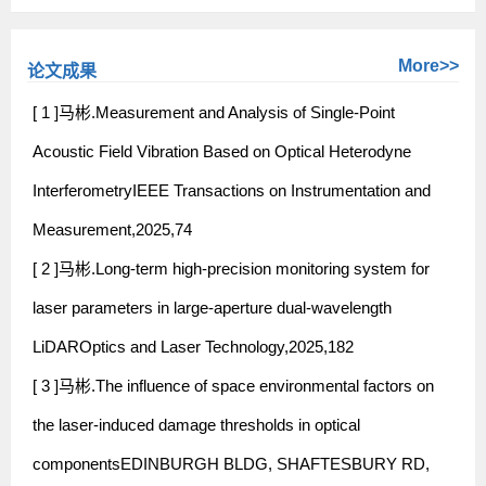
More>>
论文成果
[ 1 ]马彬.Measurement and Analysis of Single-Point
Acoustic Field Vibration Based on Optical Heterodyne
InterferometryIEEE Transactions on Instrumentation and
Measurement,2025,74
[ 2 ]马彬.Long-term high-precision monitoring system for
laser parameters in large-aperture dual-wavelength
LiDAROptics and Laser Technology,2025,182
[ 3 ]马彬.The influence of space environmental factors on
the laser-induced damage thresholds in optical
componentsEDINBURGH BLDG, SHAFTESBURY RD,