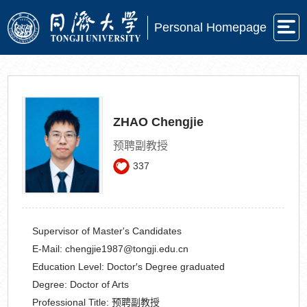
Personal Homepage
ZHAO Chengjie
预聘副教授
337
Supervisor of Master's Candidates
E-Mail:
chengjie1987@tongji.edu.cn
Education Level:
Doctor′s Degree graduated
Degree:
Doctor of Arts
Professional Title:
预聘副教授