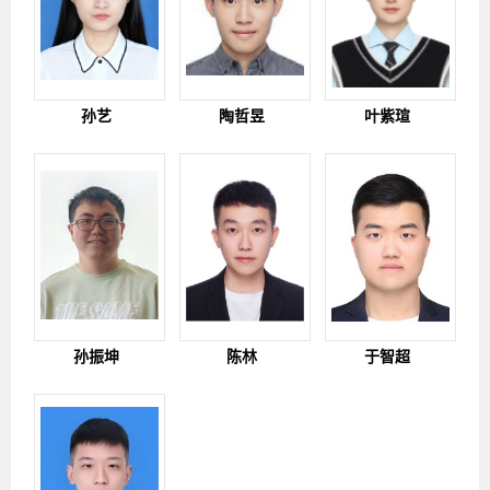
孙艺
陶哲昱
叶紫瑄
孙振坤
陈林
于智超