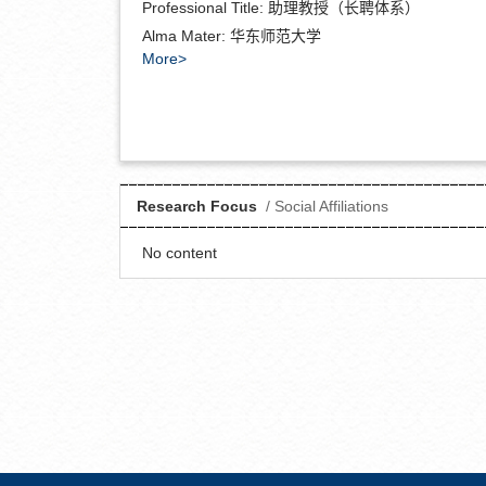
Professional Title:
助理教授（长聘体系）
Alma Mater:
华东师范大学
More>
Research Focus
/ Social Affiliations
No content