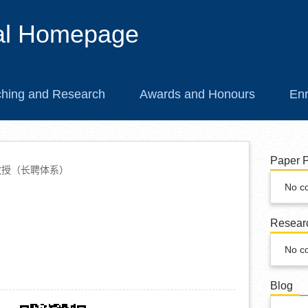
al Homepage
hing and Research
Awards and Honours
Enr
Paper P
教授（长聘体系）
No c
Researc
No c
Blog