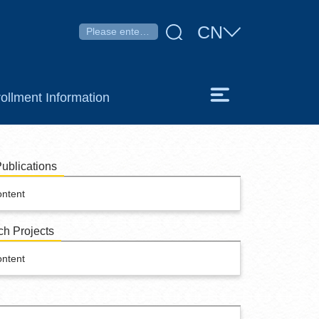
CN
ollment Information
ublications
ontent
h Projects
ontent