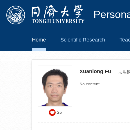
Person
Home
Scientific Research
Teac
Xuanlong Fu
助理
No content
25